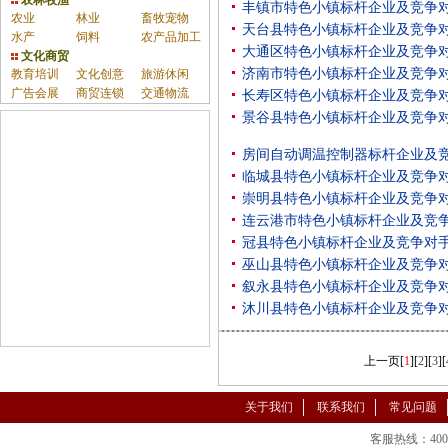
农林牧渔
丰镇市特色小镇标杆企业及竞争
农业
林业
畜牧宠物
天台县特色小镇标杆企业及竞争
水产
饲料
农产品加工
大通区特色小镇标杆企业及竞争
文化商贸
济南市特色小镇标杆企业及竞争
教育培训
文化创意
旅游休闲
广告会展
商贸连锁
交通物流
长寿区特色小镇标杆企业及竞争
景谷县特色小镇标杆企业及竞争
房间自动调温控制器标杆企业及
临城县特色小镇标杆企业及竞争
崇明县特色小镇标杆企业及竞争
连云港市特色小镇标杆企业及竞
冠县特色小镇标杆企业及竞争对
巫山县特色小镇标杆企业及竞争
叙永县特色小镇标杆企业及竞争
沐川县特色小镇标杆企业及竞争
上一页
[
1
][
2
][
3
][
关于我们
联系我们
常见问题
客服热线：400-86