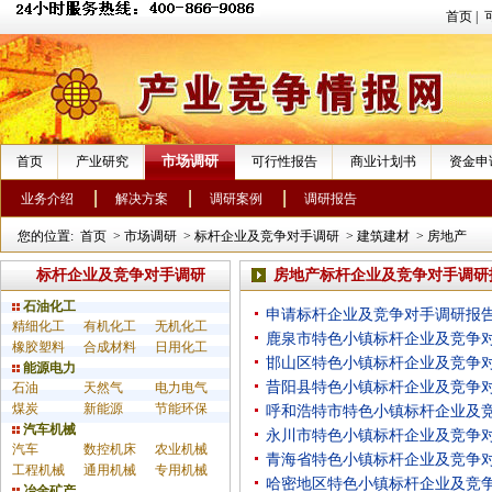
首页
|
市场调研
首页
产业研究
可行性报告
商业计划书
资金申
业务介绍
解决方案
调研案例
调研报告
您的位置:
首页
>
市场调研
>
标杆企业及竞争对手调研
>
建筑建材
>
房地产
标杆企业及竞争对手调研
房地产标杆企业及竞争对手调研
石油化工
申请标杆企业及竞争对手调研报
精细化工
有机化工
无机化工
鹿泉市特色小镇标杆企业及竞争
橡胶塑料
合成材料
日用化工
邯山区特色小镇标杆企业及竞争
能源电力
昔阳县特色小镇标杆企业及竞争
石油
天然气
电力电气
煤炭
新能源
节能环保
呼和浩特市特色小镇标杆企业及
汽车机械
永川市特色小镇标杆企业及竞争
汽车
数控机床
农业机械
青海省特色小镇标杆企业及竞争
工程机械
通用机械
专用机械
哈密地区特色小镇标杆企业及竞
冶金矿产