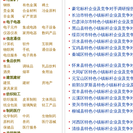
钢铁
有色金属
稀土
豪宅标杆企业及竞争对手调研报
贵金属
合金材料
冶金原料
长治市特色小镇标杆企业及竞争
非金属
矿产资源
巴彦淖尔市特色小镇标杆企业及
电子电器
电子元件
集成电路
电子设备
黑山县特色小镇标杆企业及竞争
仪器仪表
家用电器
数码产品
绥芬河市特色小镇标杆企业及竞
信息通信
沂水县特色小镇标杆企业及竞争
计算机
软件
互联网
宝鸡县特色小镇标杆企业及竞争
物联网
手机
通信设备
秦城区特色小镇标杆企业及竞争
电信服务
电子商务
食品饮料
怀来县特色小镇标杆企业及竞争
食品
调味品
乳品饮料
酒类
烟草
食用油
大同矿区特色小镇标杆企业及竞
建筑建材
元宝山区特色小镇标杆企业及竞
建筑
建材
房地产
前郭尔罗斯县特色小镇标杆企业
家具家居
宜丰县特色小镇标杆企业及竞争
纺织轻工
云溪区特色小镇标杆企业及竞争
纺织服装
皮革制鞋
文体用品
资兴市特色小镇标杆企业及竞争
纸业包装
玻璃陶瓷
轻工产品
制药医疗
柳城县特色小镇标杆企业及竞争
化学制药
中药
生物制药
原料药
兽药
医疗器械
河西区特色小镇标杆企业及竞争
保健品
医疗服务
清徐县特色小镇标杆企业及竞争