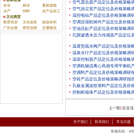
农林牧渔
空气震击器产品定位及价格策略
农业
林业
畜牧宠物
空气浴尘室产品定位及价格策略
水产
饲料
农产品加工
温控电钻产品定位及价格策略调
文化商贸
空调压缩机铸件产品定位及价格
教育培训
文化创意
旅游休闲
广告会展
商贸连锁
交通物流
空油压缸产品定位及价格策略调
孔隙渗透水压力传感器产品定位
温度型疏水阀产品定位及价格策
温泉水疗产品定位及价格策略调
温室控制器产品定位及价格策略
空调机轴流离心风扇专用平衡机
空调料产品定位及价格策略调研
空砖产品定位及价格策略调研报
孔板金属波纹填料产品定位及价
控制柜箱体产品定位及价格策略
上一页
[
1
][
2
][
3
][
关于我们
联系我们
常见问题
客服热线：400-86