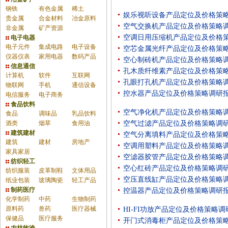
钢铁
有色金属
稀土
娱乐视听设备产品定位及价格策
贵金属
合金材料
冶金原料
空气交换机产品定位及价格策略
非金属
矿产资源
空调日用压缩机产品定位及价格
电子电器
电子元件
集成电路
电子设备
空芯金属光纤产品定位及价格策
仪器仪表
家用电器
数码产品
空心制砖机产品定位及价格策略
信息通信
孔木质纤维素产品定位及价格策
计算机
软件
互联网
孔眼打孔机产品定位及价格策略
物联网
手机
通信设备
控水器产品定位及价格策略调研
电信服务
电子商务
食品饮料
空气净化机产品定位及价格策略
食品
调味品
乳品饮料
酒类
烟草
食用油
空气过滤产品定位及价格策略调
建筑建材
空气分离填料产品定位及价格策
建筑
建材
房地产
空调用塑料产品定位及价格策略
家具家居
空滤器胶管产品定位及价格策略
纺织轻工
空心红砖产品定位及价格策略调
纺织服装
皮革制鞋
文体用品
空压直线缸产品定位及价格策略
纸业包装
玻璃陶瓷
轻工产品
制药医疗
控温器产品定位及价格策略调研
化学制药
中药
生物制药
原料药
兽药
医疗器械
HI-FI功放产品定位及价格策略
保健品
医疗服务
开门式消毒柜产品定位及价格策