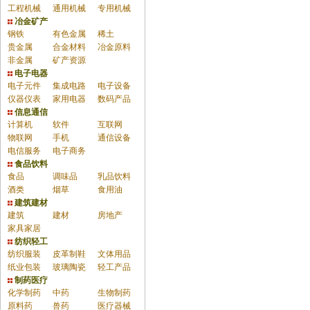
工程机械
通用机械
专用机械
冶金矿产
钢铁
有色金属
稀土
贵金属
合金材料
冶金原料
非金属
矿产资源
电子电器
电子元件
集成电路
电子设备
仪器仪表
家用电器
数码产品
信息通信
计算机
软件
互联网
物联网
手机
通信设备
电信服务
电子商务
食品饮料
食品
调味品
乳品饮料
酒类
烟草
食用油
建筑建材
建筑
建材
房地产
家具家居
纺织轻工
纺织服装
皮革制鞋
文体用品
纸业包装
玻璃陶瓷
轻工产品
制药医疗
化学制药
中药
生物制药
原料药
兽药
医疗器械