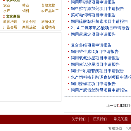
农林牧渔
饲用甲硝唑项目申请报告
农业
林业
畜牧宠物
饲料贮存添加剂项目申请报告
水产
饲料
农产品加工
菜籽粕饲料项目申请报告
文化商贸
饲用硫酸黏杆菌素项目申请报告
教育培训
文化创意
旅游休闲
广告会展
商贸连锁
交通物流
2，4-二氯苯氧乙酸项目申请报告
饲用露康定项目申请报告
复合多维项目申请报告
饲用维生素D项目申请报告
饲用氧氟沙星项目申请报告
饲用依诺沙星项目申请报告
饲用半乳糖苷酶项目申请报告
水产饲料核苷酸诱食剂项目申请
饲用辣椒红项目申请报告
饲用产朊假丝酵母项目申请报告
上一页
[
1
][
2
][
3
][
关于我们
联系我们
常见问题
客服热线：400-86