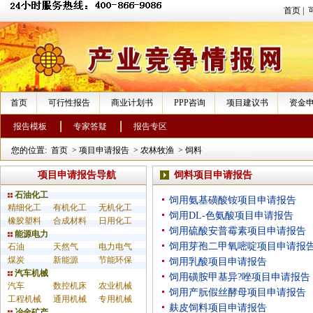
首页
|
首页
可行性报告
商业计划书
PPP咨询
项目建议书
资金
报告模板
专家答疑
报告专区
您的位置:
首页
>
项目申请报告
>
农林牧渔
>
饲料
项目申请报告导航
饲料项目申请报告
石油化工
饲用氨基磺酸铵项目申请报告
精细化工
有机化工
无机化工
饲用DL-色氨酸项目申请报告
橡胶塑料
合成材料
日用化工
饲用硫酸安普霉素项目申请报告
能源电力
饲用芽孢二甲氧嘧啶项目申请报
石油
天然气
电力电气
煤炭
新能源
节能环保
饲用乳酸项目申请报告
汽车机械
饲用磺胺甲基异?唑项目申请报告
汽车
数控机床
农业机械
饲用产朊假丝酵母项目申请报告
工程机械
通用机械
专用机械
麸皮饲料项目申请报告
冶金矿产