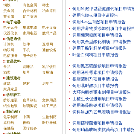
钢铁
有色金属
稀土
饲用N-羟甲基蛋氨酸钙项目申请
贵金属
合金材料
冶金原料
饲用包膜vc项目申请报告
非金属
矿产资源
饲用d-α-生育酚项目申请报告
电子电器
电子元件
集成电路
电子设备
饲用营养物质添加剂项目申请报
仪器仪表
家用电器
数码产品
饲用葡聚糖酶项目申请报告
信息通信
饲用复合型酸化剂项目申请报告
计算机
软件
互联网
饲用干酪乳杆菌项目申请报告
物联网
手机
通信设备
叶蛋白饲料项目申请报告
电信服务
电子商务
食品饮料
饲用氨基磺酸铵项目申请报告
食品
调味品
乳品饮料
酒类
烟草
食用油
饲用马杜霉素项目申请报告
建筑建材
根瘤菌制剂项目申请报告
建筑
建材
房地产
饲用吡哌酸项目申请报告
家具家居
大环内酯类驱虫剂项目申请报告
纺织轻工
山楂生长促进剂项目申请报告
纺织服装
皮革制鞋
文体用品
饲用海藻酸钠项目申请报告
纸业包装
玻璃陶瓷
轻工产品
制药医疗
饲料添加剂乙氧喹项目申请报告
化学制药
中药
生物制药
原料药
兽药
医疗器械
饲用链球菌素项目申请报告
保健品
医疗服务
饲用硝基呋喃类抗菌药项目申请