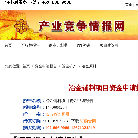
首页
|
资金
首页
可行性报告
商业计划书
PPP咨询
项目建议书
报告模板
专家答疑
申报指南
经典案例
资金政策
您的位置:
首页
>
资金申请报告
>
冶金矿产
>
冶金原料
冶金铺料项目资金申请
[报告名称]：
冶金铺料项目资金申请报告
[报告编号]：
1440600264
[价 格]：
点击咨询客服
[传真订购]：
010-62059731 下载
订购合同
[购买热线]：
400-866-9086 13671328849