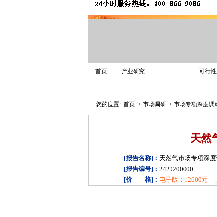
市场调研
首页
产业研究
可行性
业务介绍
解决方案
调研案例
您的位置:
首页
>
市场调研
>
市场专项深度调
天然
[报告名称]：
天然气市场专项深度
[报告编号]：
2420200000
[价 格]：
电子版：12600元
[传真订购]：
010-62059731 下载
[购买热线]：
400-866-9086 1367