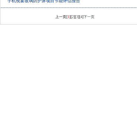
手机视窗玻璃防护屏项目节能评估报告
上一页
[
1
][
2
][
3
][
4
]
下一页