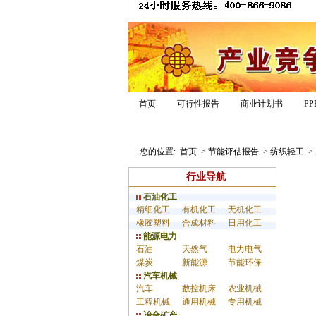
首页
可行性报告
商业计划书
P
报告模板
专家答疑
经典案例
您的位置:
首页
>
节能评估报告
>
纺织轻工
>
行业导航
石油化工
精细化工
有机化工
无机化工
橡胶塑料
合成材料
日用化工
能源电力
石油
天然气
电力电气
煤炭
新能源
节能环保
汽车机械
汽车
数控机床
农业机械
工程机械
通用机械
专用机械
冶金矿产