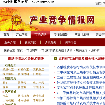
首页
|
市场调研
首页
产业研究
可行性报告
商业计划书
资金申
业务介绍
解决方案
调研案例
调研报告
您的位置:
首页
>
市场调研
>
市场行情及相关技术调研
>
制药医疗
>
原料药
市场行情及相关技术调研
原料药市场行情及相关技术调研
石油化工
乙酰唑胺市场行情及相关技术调
精细化工
有机化工
无机化工
二甲磺酸阿米三嗪市场行情及相
橡胶塑料
合成材料
日用化工
二巯丁二酸市场行情及相关技术
能源电力
升华硫市场行情及相关技术调研
石油
天然气
电力电气
煤炭
新能源
节能环保
N?BOC?D?脯氨酸市场行情及相
汽车机械
4-二甲氨基吡啶市场行情及相关
汽车
数控机床
农业机械
卡泊三醇软膏市场行情及相关技
工程机械
通用机械
专用机械
脯氨醇市场行情及相关技术调研
冶金矿产