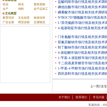
农林牧渔
盐酸吗啡市场行情及相关技术调
农业
林业
畜牧宠物
碘他拉酸市场行情及相关技术调
水产
饲料
农产品加工
碘番酸市场行情及相关技术调研
文化商贸
N?BOC?D?脯氨酸市场行情及相
教育培训
文化创意
旅游休闲
广告会展
商贸连锁
交通物流
L?异亮氨醇市场行情及相关技术
4-巯基吡啶市场行情及相关技术
门冬氨酸市场行情及相关技术调
双氟芬酸钠市场行情及相关技术
羟丁酸钠市场行情及相关技术调
4-派啶酮市场行情及相关技术调
1-苄基-4-派啶醇市场行情及相
十二烷基麦芽糖苷市场行情及相
1-甲基-4-甲醇市场行情及相关
西药原料市场行情及相关技术调
上一页
[
1
][
2
][
关于我们
联系我们
常见问题
客服热线：400-86