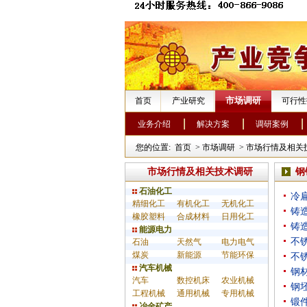
市场调研
首页
产业研究
可行性
业务介绍
解决方案
调研案例
您的位置:
首页
>
市场调研
>
市场行情及相关
市场行情及相关技术调研
钢
石油化工
冷
精细化工
有机化工
无机化工
铸
橡胶塑料
合成材料
日用化工
铸
能源电力
不
石油
天然气
电力电气
煤炭
新能源
节能环保
不
汽车机械
钢
汽车
数控机床
农业机械
钢
工程机械
通用机械
专用机械
锻
冶金矿产