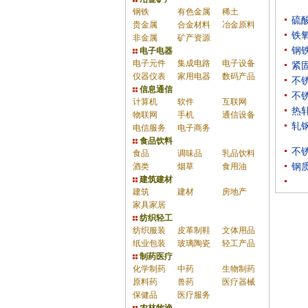
钢铁
有色金属
稀土
硫
贵金属
合金材料
冶金原料
铁
非金属
矿产资源
钢
电子电器
电子元件
集成电路
电子设备
紧
仪器仪表
家用电器
数码产品
不
信息通信
不
计算机
软件
互联网
热
物联网
手机
通信设备
轧
电信服务
电子商务
食品饮料
不
食品
调味品
乳品饮料
酒类
烟草
食用油
钢
建筑建材
建筑
建材
房地产
家具家居
纺织轻工
纺织服装
皮革制鞋
文体用品
纸业包装
玻璃陶瓷
轻工产品
制药医疗
化学制药
中药
生物制药
原料药
兽药
医疗器械
保健品
医疗服务