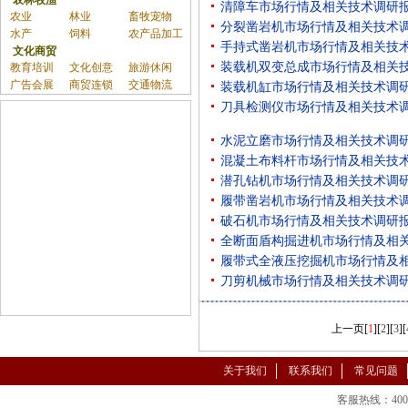
农林牧渔
清障车市场行情及相关技术调研
农业
林业
畜牧宠物
分裂凿岩机市场行情及相关技术
水产
饲料
农产品加工
手持式凿岩机市场行情及相关技
文化商贸
装载机双变总成市场行情及相关
教育培训
文化创意
旅游休闲
广告会展
商贸连锁
交通物流
装载机缸市场行情及相关技术调
刀具检测仪市场行情及相关技术
水泥立磨市场行情及相关技术调
混凝土布料杆市场行情及相关技
潜孔钻机市场行情及相关技术调
履带凿岩机市场行情及相关技术
破石机市场行情及相关技术调研
全断面盾构掘进机市场行情及相
履带式全液压挖掘机市场行情及
刀剪机械市场行情及相关技术调
上一页
[
1
][
2
][
3
][
关于我们
联系我们
常见问题
客服热线：400-86