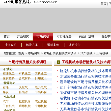
首页
|
市场调研
首页
产业研究
可行性报告
商业计划书
资金申
业务介绍
解决方案
调研案例
调研报告
您的位置:
首页
>
市场调研
>
市场行情及相关技术调研
>
汽车机械
>
工程机械
市场行情及相关技术调研
工程机械市场行情及相关技术调
石油化工
旋挖钻机市场行情及相关技术调
精细化工
有机化工
无机化工
水泥装备市场行情及相关技术调
橡胶塑料
合成材料
日用化工
游乐场设施市场行情及相关技术
能源电力
起升车辆市场行情及相关技术调
石油
天然气
电力电气
煤炭
新能源
节能环保
采煤机市场行情及相关技术调研
汽车机械
装载机传动轴市场行情及相关技
汽车
数控机床
农业机械
刀棍市场行情及相关技术调研报
工程机械
通用机械
专用机械
刀具测量仪器市场行情及相关技
冶金矿产