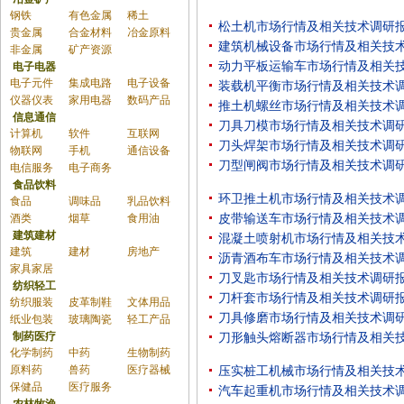
钢铁
有色金属
稀土
松土机市场行情及相关技术调研
贵金属
合金材料
冶金原料
建筑机械设备市场行情及相关技
非金属
矿产资源
动力平板运输车市场行情及相关
电子电器
电子元件
集成电路
电子设备
装载机平衡市场行情及相关技术
仪器仪表
家用电器
数码产品
推土机螺丝市场行情及相关技术
信息通信
刀具刀模市场行情及相关技术调
计算机
软件
互联网
刀头焊架市场行情及相关技术调
物联网
手机
通信设备
刀型闸阀市场行情及相关技术调
电信服务
电子商务
食品饮料
环卫推土机市场行情及相关技术
食品
调味品
乳品饮料
酒类
烟草
食用油
皮带输送车市场行情及相关技术
建筑建材
混凝土喷射机市场行情及相关技
建筑
建材
房地产
沥青酒布车市场行情及相关技术
家具家居
刀叉匙市场行情及相关技术调研
纺织轻工
刀杆套市场行情及相关技术调研
纺织服装
皮革制鞋
文体用品
刀具修磨市场行情及相关技术调
纸业包装
玻璃陶瓷
轻工产品
制药医疗
刀形触头熔断器市场行情及相关
化学制药
中药
生物制药
原料药
兽药
医疗器械
压实桩工机械市场行情及相关技
保健品
医疗服务
汽车起重机市场行情及相关技术