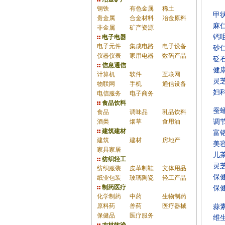
钢铁
有色金属
稀土
甲
贵金属
合金材料
冶金原料
麻
非金属
矿产资源
钙
电子电器
电子元件
集成电路
电子设备
砂
仪器仪表
家用电器
数码产品
砭
信息通信
健
计算机
软件
互联网
灵
物联网
手机
通信设备
妇
电信服务
电子商务
食品饮料
蚕
食品
调味品
乳品饮料
酒类
烟草
食用油
调
建筑建材
富
建筑
建材
房地产
美
家具家居
儿
纺织轻工
灵
纺织服装
皮革制鞋
文体用品
保
纸业包装
玻璃陶瓷
轻工产品
制药医疗
保
化学制药
中药
生物制药
原料药
兽药
医疗器械
蒜
保健品
医疗服务
维