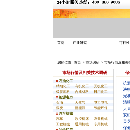
市场调研
首页
产业研究
可行性
业务介绍
解决方案
调研案例
您的位置:
首页
>
市场调研
>
市场行情及相关
市场行情及相关技术调研
保
石油化工
抗
精细化工
有机化工
无机化工
决
橡胶塑料
合成材料
日用化工
光
能源电力
清
石油
天然气
电力电气
煤炭
新能源
节能环保
大
汽车机械
安
汽车
数控机床
农业机械
灵
工程机械
通用机械
专用机械
保
冶金矿产