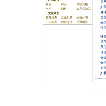
农林牧渔
灵
农业
林业
畜牧宠物
妇
水产
饲料
农产品加工
健
文化商贸
灵
教育培训
文化创意
旅游休闲
广告会展
商贸连锁
交通物流
保
保
牡
益
灵
保
保
保
妇
妇