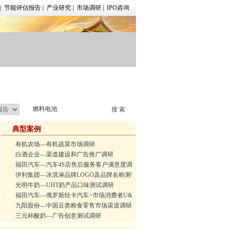
|
节能评估报告
|
产业研究
|
市场调研
|
IPO咨询
典型案例
1
有机农场—有机蔬菜市场调研
2
白酒企业—渠道建设和广告推广调研
3
福田汽车—汽车4S店售后服务客户满意度调研
4
伊利集团—冰淇淋品牌LOGO及品牌名称测试调研
5
光明牛奶—UHT奶产品口味测试调研
6
福田汽车—俄罗斯轻卡汽车>市场消费者U&A调研
7
九阳股份—中国豆类粮食零售市场渠道调研
8
三元杯酸奶—广告创意测试调研