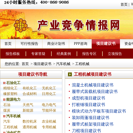
首页
|
项目建议书
首页
可行性报告
商业计划书
PPP咨询
资金
报告模板
专家答疑
经典案例
报告专区
立项报告
您的位置:
首页
>
项目建议书
>
汽车机械
>
工程机械
项目建议书导航
工程机械项目建议书
石油化工
混凝土机械项目建议书
精细化工
有机化工
无机化工
履带式装载机项目建议书
橡胶塑料
合成材料
日用化工
成型机项目建议书
能源电力
打桩锤项目建议书
石油
天然气
电力电气
煤炭
新能源
节能环保
模块式动力平板车项目建议书
汽车机械
装卸雨蓬项目建议书
汽车
数控机床
农业机械
履带式桩架项目建议书
工程机械
通用机械
专用机械
刀棍项目建议书
冶金矿产