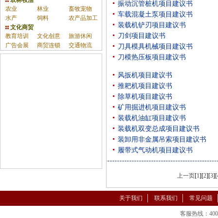
农林牧渔
振动沉管桩机项目建议书
农业
林业
畜牧宠物
车载混凝土泵项目建议书
水产
饲料
农产品加工
装载机铲刃项目建议书
文化商贸
刀剑项目建议书
教育培训
文化创意
旅游休闲
广告会展
商贸连锁
交通物流
刀具模具机械项目建议书
刀模热压板项目建议书
风扳机项目建议书
推耙机项目建议书
除草机项目建议书
矿用掘进机项目建议书
装载机油缸项目建议书
装载机双变总成项目建议书
装卸用非金属吊索项目建议书
履带式气动机项目建议书
上一页
[
1
][
2
][
3
][
关于我们
联系我们
常见问题
客服热线：400-86