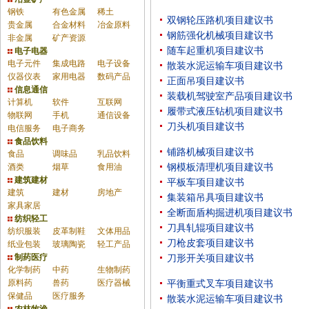
钢铁
有色金属
稀土
双钢轮压路机项目建议书
贵金属
合金材料
冶金原料
钢筋强化机械项目建议书
非金属
矿产资源
随车起重机项目建议书
电子电器
电子元件
集成电路
电子设备
散装水泥运输车项目建议书
仪器仪表
家用电器
数码产品
正面吊项目建议书
信息通信
装载机驾驶室产品项目建议书
计算机
软件
互联网
履带式液压钻机项目建议书
物联网
手机
通信设备
刀头机项目建议书
电信服务
电子商务
食品饮料
铺路机械项目建议书
食品
调味品
乳品饮料
酒类
烟草
食用油
钢模板清理机项目建议书
建筑建材
平板车项目建议书
建筑
建材
房地产
集装箱吊具项目建议书
家具家居
全断面盾构掘进机项目建议书
纺织轻工
刀具轧辊项目建议书
纺织服装
皮革制鞋
文体用品
刀枪皮套项目建议书
纸业包装
玻璃陶瓷
轻工产品
制药医疗
刀形开关项目建议书
化学制药
中药
生物制药
原料药
兽药
医疗器械
平衡重式叉车项目建议书
保健品
医疗服务
散装水泥运输车项目建议书