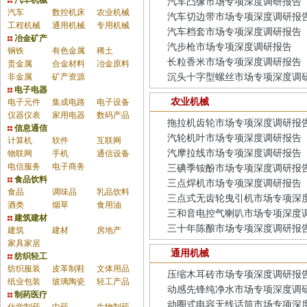
汽车机械
汽车凸缘市场专项深度调研报告
汽车
数控机床
农业机械
汽车切边带市场专项深度调研报
工程机械
通用机械
专用机械
汽车档套市场专项深度调研报告
冶金矿产
汽步枪市场专项深度调研报告
钢铁
有色金属
稀土
长粒香米市场专项深度调研报告
贵金属
合金材料
冶金原料
非金属
矿产资源
沉头十字型螺丝市场专项深度调
电子电器
农业机械
电子元件
集成电路
电子设备
仪器仪表
家用电器
数码产品
拖拉机齿轮市场专项深度调研报
信息通信
汽轮机叶市场专项深度调研报告
计算机
软件
互联网
汽摩拉线市场专项深度调研报告
物联网
手机
通信设备
电信服务
电子商务
三碘季铵酚市场专项深度调研报
食品饮料
三点焊机市场专项深度调研报告
食品
调味品
乳品饮料
三点式无齿轮曳引机市场专项深
酒类
烟草
食用油
三和音电控气喇叭市场专项深度
建筑建材
三十年陈酿市场专项深度调研报
建筑
建材
房地产
家具家居
通用机械
纺织轻工
纺织服装
皮革制鞋
文体用品
压缩木耳砖市场专项深度调研报
纸业包装
玻璃陶瓷
轻工产品
动感先锋纯净水市场专项深度调
制药医疗
动圈式电容无线话筒市场专项深