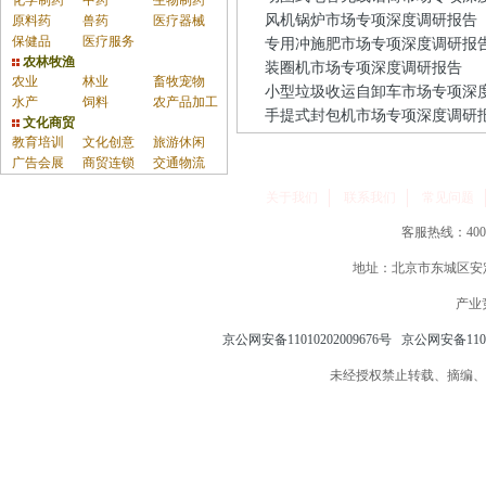
化学制药
中药
生物制药
风机锅炉市场专项深度调研报告
原料药
兽药
医疗器械
保健品
医疗服务
专用冲施肥市场专项深度调研报
农林牧渔
装圈机市场专项深度调研报告
农业
林业
畜牧宠物
小型垃圾收运自卸车市场专项深
水产
饲料
农产品加工
手提式封包机市场专项深度调研
文化商贸
教育培训
文化创意
旅游休闲
广告会展
商贸连锁
交通物流
关于我们
联系我们
常见问题
客服热线：400-86
地址：北京市东城区安定
产业
京公网安备11010202009676号
京公网安备110
未经授权禁止转载、摘编、