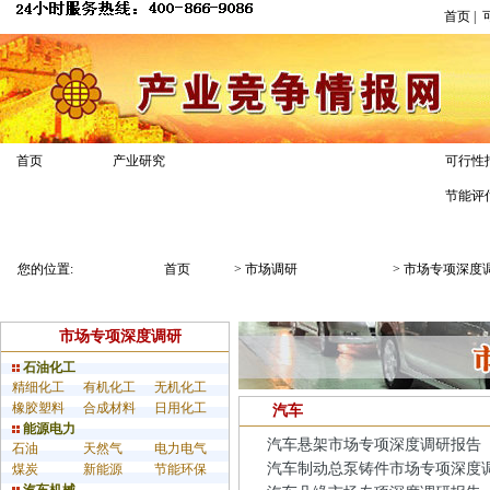
首页
|
市场调研
首页
产业研究
可行性
节能评
业务介绍
解决方案
调研案例
您的位置:
首页
>
市场调研
>
市场专项深度
市场专项深度调研
石油化工
精细化工
有机化工
无机化工
橡胶塑料
合成材料
日用化工
汽车
能源电力
汽车悬架市场专项深度调研报告
石油
天然气
电力电气
汽车制动总泵铸件市场专项深度
煤炭
新能源
节能环保