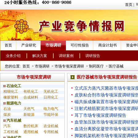
首页
|
市场调研
首页
产业研究
可行性报告
商业计划书
资金申
业务介绍
解决方案
调研案例
调研报告
您的位置:
首页
>
市场调研
>
市场专项深度调研
>
制药医疗
>
医疗器械
市场专项深度调研
医疗器械市场专项深度调研报告
石油化工
立式压力蒸汽灭菌器市场专项深
精细化工
有机化工
无机化工
皮肤粘合剂市场专项深度调研报
橡胶塑料
合成材料
日用化工
磁共振成像装置市场专项深度调
能源电力
注射式植筋胶泥市场专项深度调
石油
天然气
电力电气
煤炭
新能源
节能环保
耳丁市场专项深度调研报告
汽车机械
血管加压肽市场专项深度调研报
汽车
数控机床
农业机械
血清分离胶促凝管市场专项深度
工程机械
通用机械
专用机械
脚架机架机柜市场专项深度调研
冶金矿产