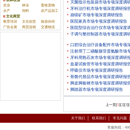
农林牧渔
灭菌指示包装袋市场专项深度调
农业
林业
畜牧宠物
牙科治疗机市场专项深度调研报
水产
饲料
农产品加工
崩镁矿市场专项深度调研报告
文化商贸
医院家具市场专项深度调研报告
教育培训
文化创意
旅游休闲
广告会展
商贸连锁
交通物流
医院型综合治疗仪市场专项深度
子调匀整控制器市场专项深度调
口腔综合治疗设备配件市场专项
注射用丁二磺酸腺苷蛋氨酸市场
牙科用熟石灰市场专项深度调研
血凝试验管市场专项深度调研报
呼吸仪市场专项深度调研报告
骨骼代替品市场专项深度调研报
脚皮脚板锉市场专项深度调研报
脚踏器市场专项深度调研报告
上一页
[
1
][
2
][
3
][
关于我们
联系我们
常见问题
客服热线：400-86