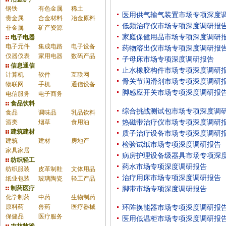
钢铁
有色金属
稀土
医用供气输气装置市场专项深度
贵金属
合金材料
冶金原料
低频治疗仪市场专项深度调研报
非金属
矿产资源
家庭保健用品市场专项深度调研
电子电器
电子元件
集成电路
电子设备
药物溶出仪市场专项深度调研报
仪器仪表
家用电器
数码产品
子母床市场专项深度调研报告
信息通信
止水橡胶构件市场专项深度调研
计算机
软件
互联网
骨关节润滑剂市场专项深度调研
物联网
手机
通信设备
脚感应开关市场专项深度调研报
电信服务
电子商务
食品饮料
综合挑战测试包市场专项深度调
食品
调味品
乳品饮料
酒类
烟草
食用油
热磁带治疗仪市场专项深度调研
建筑建材
质子治疗设备市场专项深度调研
建筑
建材
房地产
检验试纸市场专项深度调研报告
家具家居
病房护理设备级器具市场专项深
纺织轻工
药水市场专项深度调研报告
纺织服装
皮革制鞋
文体用品
治疗用床市场专项深度调研报告
纸业包装
玻璃陶瓷
轻工产品
制药医疗
脚带市场专项深度调研报告
化学制药
中药
生物制药
原料药
兽药
医疗器械
环阵换能器市场专项深度调研报
保健品
医疗服务
医用低温柜市场专项深度调研报