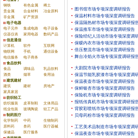
钢铁
有色金属
稀土
图书馆市场专项深度调研报告
贵金属
合金材料
冶金原料
保温村料市场专项深度调研报告
非金属
矿产资源
保温隔热材市场专项深度调研报
电子电器
电子元件
集成电路
电子设备
保温推车市场专项深度调研报告
仪器仪表
家用电器
数码产品
保险经纪人活动市场专项深度调
信息通信
保暧内衣市场专项深度调研报告
计算机
软件
互联网
倍压整流市场专项深度调研报告
物联网
手机
通信设备
舞台冷焰火市场专项深度调研报
电信服务
电子商务
食品饮料
大剧院市场专项深度调研报告
食品
调味品
乳品饮料
酒类
烟草
食用油
保温节能乳胶漆市场专项深度调
建筑建材
保温夜壶市场专项深度调研报告
建筑
建材
房地产
保鲜银杏市场专项深度调研报告
家具家居
保险机市场专项深度调研报告
纺织轻工
报纸传真机市场专项深度调研报
纺织服装
皮革制鞋
文体用品
背胶彩喷纸市场专项深度调研报
纸业包装
玻璃陶瓷
轻工产品
制药医疗
贝母药粉市场专项深度调研报告
化学制药
中药
生物制药
原料药
兽药
医疗器械
工艺美术品制造市场专项深度调
保健品
医疗服务
保温夜壶市场专项深度调研报告