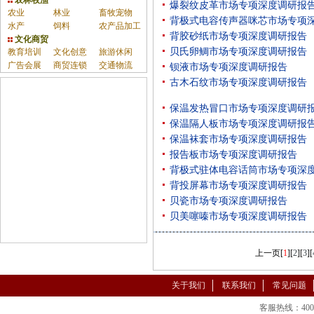
农林牧渔
爆裂纹皮革市场专项深度调研报
农业
林业
畜牧宠物
背极式电容传声器咪芯市场专项
水产
饲料
农产品加工
背胶砂纸市场专项深度调研报告
文化商贸
贝氏卵鲷市场专项深度调研报告
教育培训
文化创意
旅游休闲
广告会展
商贸连锁
交通物流
钡液市场专项深度调研报告
古木石纹市场专项深度调研报告
保温发热冒口市场专项深度调研
保温隔人板市场专项深度调研报
保温袜套市场专项深度调研报告
报告板市场专项深度调研报告
背极式驻体电容话筒市场专项深
背投屏幕市场专项深度调研报告
贝瓷市场专项深度调研报告
贝美噻嗪市场专项深度调研报告
上一页
[
1
][
2
][
3
][
关于我们
联系我们
常见问题
客服热线：400-86