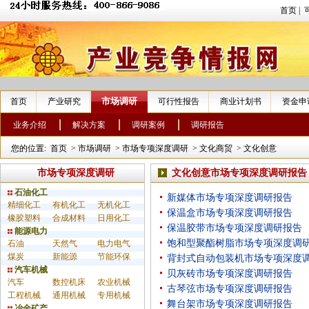
首页
|
市场调研
首页
产业研究
可行性报告
商业计划书
资金申
业务介绍
解决方案
调研案例
调研报告
您的位置:
首页
>
市场调研
>
市场专项深度调研
>
文化商贸
>
文化创意
市场专项深度调研
文化创意市场专项深度调研报告
石油化工
新媒体市场专项深度调研报告
精细化工
有机化工
无机化工
保温盒市场专项深度调研报告
橡胶塑料
合成材料
日用化工
保温胶带市场专项深度调研报告
能源电力
饱和型聚酯树脂市场专项深度调
石油
天然气
电力电气
煤炭
新能源
节能环保
背封式自动包装机市场专项深度
汽车机械
贝灰砖市场专项深度调研报告
汽车
数控机床
农业机械
古琴弦市场专项深度调研报告
工程机械
通用机械
专用机械
舞台架市场专项深度调研报告
冶金矿产