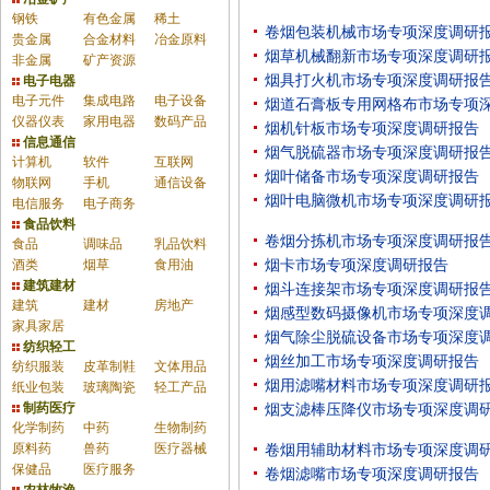
钢铁
有色金属
稀土
卷烟包装机械市场专项深度调研
贵金属
合金材料
冶金原料
烟草机械翻新市场专项深度调研
非金属
矿产资源
烟具打火机市场专项深度调研报
电子电器
电子元件
集成电路
电子设备
烟道石膏板专用网格布市场专项
仪器仪表
家用电器
数码产品
烟机针板市场专项深度调研报告
信息通信
烟气脱硫器市场专项深度调研报
计算机
软件
互联网
烟叶储备市场专项深度调研报告
物联网
手机
通信设备
烟叶电脑微机市场专项深度调研
电信服务
电子商务
食品饮料
卷烟分拣机市场专项深度调研报
食品
调味品
乳品饮料
酒类
烟草
食用油
烟卡市场专项深度调研报告
建筑建材
烟斗连接架市场专项深度调研报
建筑
建材
房地产
烟感型数码摄像机市场专项深度
家具家居
烟气除尘脱硫设备市场专项深度
纺织轻工
烟丝加工市场专项深度调研报告
纺织服装
皮革制鞋
文体用品
烟用滤嘴材料市场专项深度调研
纸业包装
玻璃陶瓷
轻工产品
制药医疗
烟支滤棒压降仪市场专项深度调
化学制药
中药
生物制药
原料药
兽药
医疗器械
卷烟用辅助材料市场专项深度调
保健品
医疗服务
卷烟滤嘴市场专项深度调研报告