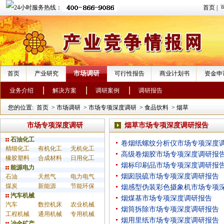
首页
|
市场调研
首页
产业研究
可行性报告
商业计划书
资金申
业务介绍
解决方案
调研案例
调研报告
您的位置:
首页
>
市场调研
>
市场专项深度调研
>
食品饮料
>
烟草
市场专项深度调研
烟草市场专项深度调研报告
石油化工
卷烟纸螺纹分析仪市场专项深度
精细化工
有机化工
无机化工
高级卷烟胶市场专项深度调研报
橡胶塑料
合成材料
日用化工
烟标印刷品市场专项深度调研报
能源电力
烟囱脱硫市场专项深度调研报告
石油
天然气
电力电气
煤炭
新能源
节能环保
烟感型伪装彩色摄象机市场专项
汽车机械
烟煤基市场专项深度调研报告
汽车
数控机床
农业机械
烟筒拆除市场专项深度调研报告
工程机械
通用机械
专用机械
烟用里纸市场专项深度调研报告
冶金矿产