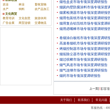
农林牧渔
烟包盒皮市场专项深度调研报告
农业
林业
畜牧宠物
烟囱内壁防腐涂料市场专项深度
水产
饲料
农产品加工
烟雾检测器市场专项深度调研报
文化商贸
烟用包装纸市场专项深度调研报
教育培训
文化创意
旅游休闲
广告会展
商贸连锁
交通物流
烟用复合铝箔纸市场专项深度调
烟用虑嘴棒市场专项深度调研报
卷烟涂白板纸市场专项深度调研
高速卷烟机市场专项深度调研报
烤烟控制器市场专项深度调研报
烟垢除尘器市场专项深度调研报
烟过槟榔市场专项深度调研报告
烟气风道市场专项深度调研报告
烟气连继市场专项深度调研报告
烟药市场专项深度调研报告
上一页
[
1
][
2
][
3
][
关于我们
联系我们
常见问题
客服热线：400-86