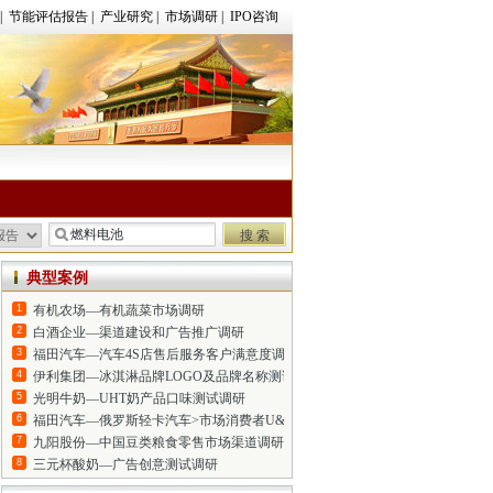
|
节能评估报告
|
产业研究
|
市场调研
|
IPO咨询
典型案例
1
有机农场—有机蔬菜市场调研
2
白酒企业—渠道建设和广告推广调研
3
福田汽车—汽车4S店售后服务客户满意度调研
4
伊利集团—冰淇淋品牌LOGO及品牌名称测试调研
5
光明牛奶—UHT奶产品口味测试调研
6
福田汽车—俄罗斯轻卡汽车>市场消费者U&A调研
7
九阳股份—中国豆类粮食零售市场渠道调研
8
三元杯酸奶—广告创意测试调研