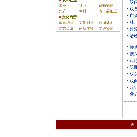
农林牧渔
双
农业
林业
畜牧宠物
双
水产
饲料
农产品加工
广
文化商贸
桂
教育培训
文化创意
旅游休闲
广告会展
商贸连锁
交通物流
过
哈
接
接
双
双
双
双
双
猴
关