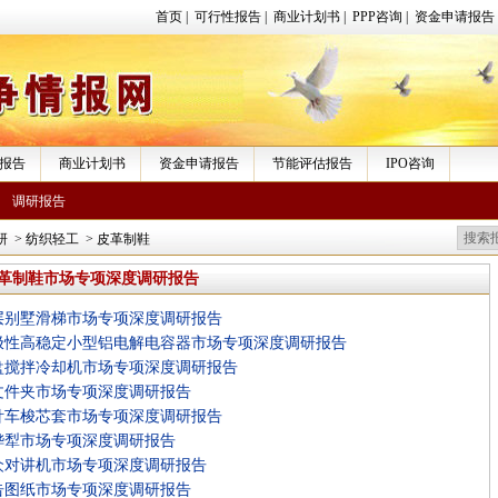
首页
|
可行性报告
|
商业计划书
|
PPP咨询
|
资金申请报告
报告
商业计划书
资金申请报告
节能评估报告
IPO咨询
调研报告
研
>
纺织轻工
>
皮革制鞋
革制鞋市场专项深度调研报告
层别墅滑梯市场专项深度调研报告
极性高稳定小型铝电解电容器市场专项深度调研报告
盘搅拌冷却机市场专项深度调研报告
文件夹市场专项深度调研报告
针车梭芯套市场专项深度调研报告
铧犁市场专项深度调研报告
众对讲机市场专项深度调研报告
告图纸市场专项深度调研报告