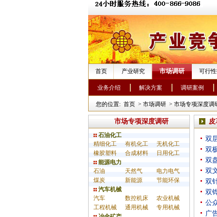
市场调研
首页
产业研究
可行性
业务介绍
解决方案
调研案例
您的位置:
首页
>
市场调研
>
市场专项深度调
市场专项深度调研
皮
石油化工
双
精细化工
有机化工
无机化工
双
橡胶塑料
合成材料
日用化工
双
能源电力
双
石油
天然气
电力电气
煤炭
新能源
节能环保
双
汽车机械
双
汽车
数控机床
农业机械
公
工程机械
通用机械
专用机械
广
冶金矿产