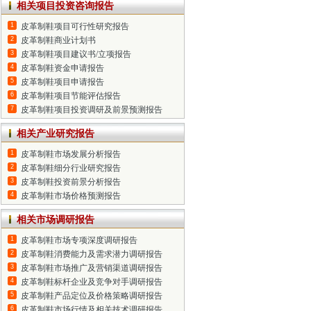
相关项目投资咨询报告
1
皮革制鞋项目可行性研究报告
2
皮革制鞋商业计划书
3
皮革制鞋项目建议书/立项报告
4
皮革制鞋资金申请报告
5
皮革制鞋项目申请报告
6
皮革制鞋项目节能评估报告
7
皮革制鞋项目投资调研及前景预测报告
相关产业研究报告
1
皮革制鞋市场发展分析报告
2
皮革制鞋细分行业研究报告
3
皮革制鞋投资前景分析报告
4
皮革制鞋市场价格预测报告
相关市场调研报告
1
皮革制鞋市场专项深度调研报告
2
皮革制鞋消费能力及需求潜力调研报告
3
皮革制鞋市场推广及营销渠道调研报告
4
皮革制鞋标杆企业及竞争对手调研报告
5
皮革制鞋产品定位及价格策略调研报告
6
皮革制鞋市场行情及相关技术调研报告