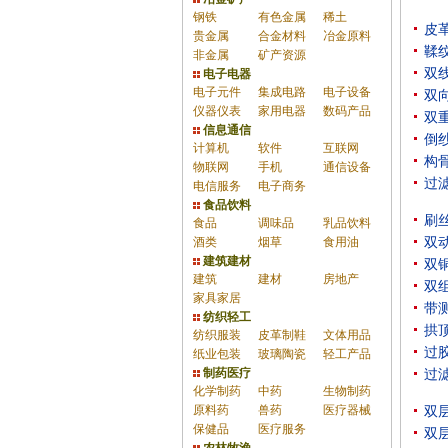
钢铁
有色金属
稀土
皮
贵金属
合金材料
冶金原料
鞣
非金属
矿产资源
双
电子电器
电子元件
集成电路
电子设备
双
仪器仪表
家用电器
数码产品
双
信息通信
倒
计算机
软件
互联网
构
物联网
手机
通信设备
过
电信服务
电子商务
食品饮料
刷
食品
调味品
乳品饮料
酒类
烟草
食用油
双
建筑建材
双
建筑
建材
房地产
双
家具家居
带
纺织轻工
拱
纺织服装
皮革制鞋
文体用品
过
纸业包装
玻璃陶瓷
轻工产品
制药医疗
过
化学制药
中药
生物制药
原料药
兽药
医疗器械
双
保健品
医疗服务
双