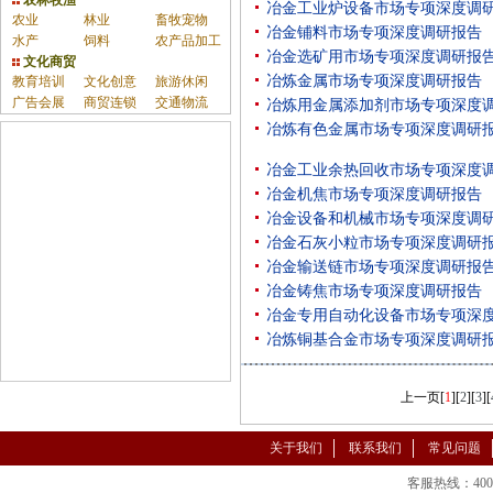
农林牧渔
冶金工业炉设备市场专项深度调
农业
林业
畜牧宠物
冶金铺料市场专项深度调研报告
水产
饲料
农产品加工
冶金选矿用市场专项深度调研报
文化商贸
冶炼金属市场专项深度调研报告
教育培训
文化创意
旅游休闲
广告会展
商贸连锁
交通物流
冶炼用金属添加剂市场专项深度
冶炼有色金属市场专项深度调研
冶金工业余热回收市场专项深度
冶金机焦市场专项深度调研报告
冶金设备和机械市场专项深度调
冶金石灰小粒市场专项深度调研
冶金输送链市场专项深度调研报
冶金铸焦市场专项深度调研报告
冶金专用自动化设备市场专项深
冶炼铜基合金市场专项深度调研
上一页
[
1
][
2
][
3
][
关于我们
联系我们
常见问题
客服热线：400-86