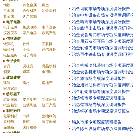
钢铁
有色金属
稀土
冶金齿轮市场专项深度调研报告
贵金属
合金材料
冶金原料
冶金电炉设备市场专项深度调研
非金属
矿产资源
冶金粉剂市场专项深度调研报告
电子电器
电子元件
集成电路
电子设备
冶金膨润土市场专项深度调研报
仪器仪表
家用电器
数码产品
冶金设备阀门市场专项深度调研
信息通信
冶金用石灰石开采市场专项深度
计算机
软件
互联网
冶金轧钢刀市场专项深度调研报
物联网
手机
通信设备
冶炼再生铁市场专项深度调研报
电信服务
电子商务
食品饮料
冶金机械冷轧带钢市场专项深度
食品
调味品
乳品饮料
酒类
烟草
食用油
冶金设备机市场专项深度调研报
建筑建材
冶金添市场专项深度调研报告
建筑
建材
房地产
冶金用辅助料市场专项深度调研
家具家居
冶金轧钢市场专项深度调研报告
纺织轻工
冶炼镁市场专项深度调研报告
纺织服装
皮革制鞋
文体用品
冶炼铅市场专项深度调研报告
纸业包装
玻璃陶瓷
轻工产品
制药医疗
冶炼铜矿市场专项深度调研报告
化学制药
中药
生物制药
原料药
兽药
医疗器械
铝灰市场专项深度调研报告
保健品
医疗服务
冶金除气设备市场专项深度调研