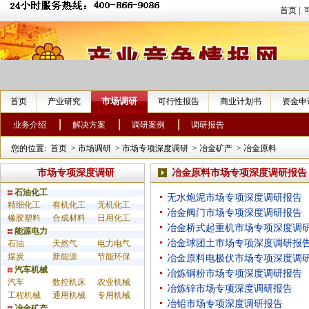
首页
|
市场调研
首页
产业研究
可行性报告
商业计划书
资金申
业务介绍
解决方案
调研案例
调研报告
您的位置:
首页
>
市场调研
>
市场专项深度调研
>
冶金矿产
>
冶金原料
市场专项深度调研
冶金原料市场专项深度调研报告
石油化工
无水炮泥市场专项深度调研报告
精细化工
有机化工
无机化工
冶金阀门市场专项深度调研报告
橡胶塑料
合成材料
日用化工
冶金桥式起重机市场专项深度调
能源电力
冶金球团土市场专项深度调研报
石油
天然气
电力电气
煤炭
新能源
节能环保
冶金原料电极伏市场专项深度调
汽车机械
冶炼铜粉市场专项深度调研报告
汽车
数控机床
农业机械
冶炼锌市场专项深度调研报告
工程机械
通用机械
专用机械
冶铅市场专项深度调研报告
冶金矿产