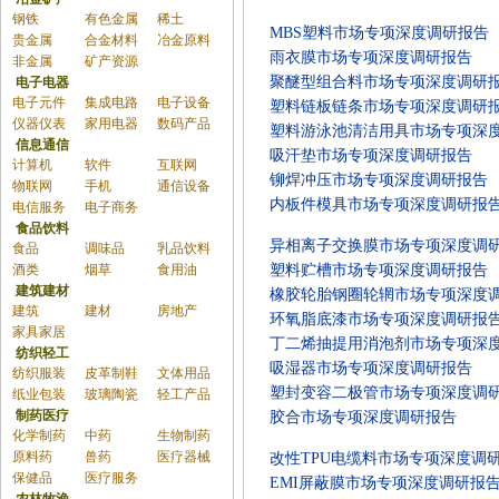
钢铁
有色金属
稀土
MBS塑料市场专项深度调研报告
贵金属
合金材料
冶金原料
雨衣膜市场专项深度调研报告
非金属
矿产资源
聚醚型组合料市场专项深度调研
电子电器
电子元件
集成电路
电子设备
塑料链板链条市场专项深度调研
仪器仪表
家用电器
数码产品
塑料游泳池清洁用具市场专项深
信息通信
吸汗垫市场专项深度调研报告
计算机
软件
互联网
铆焊冲压市场专项深度调研报告
物联网
手机
通信设备
内板件模具市场专项深度调研报
电信服务
电子商务
食品饮料
异相离子交换膜市场专项深度调
食品
调味品
乳品饮料
酒类
烟草
食用油
塑料贮槽市场专项深度调研报告
建筑建材
橡胶轮胎钢圈轮辋市场专项深度
建筑
建材
房地产
环氧脂底漆市场专项深度调研报
家具家居
丁二烯抽提用消泡剂市场专项深
纺织轻工
吸湿器市场专项深度调研报告
纺织服装
皮革制鞋
文体用品
塑封变容二极管市场专项深度调
纸业包装
玻璃陶瓷
轻工产品
制药医疗
胶合市场专项深度调研报告
化学制药
中药
生物制药
原料药
兽药
医疗器械
改性TPU电缆料市场专项深度调
保健品
医疗服务
EMI屏蔽膜市场专项深度调研报