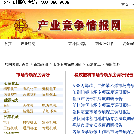
首页
|
市场调研
首页
产业研究
可行性报告
商业计划书
资金申
业务介绍
解决方案
调研案例
调研报告
您的位置:
首页
>
市场调研
>
市场专项深度调研
>
石油化工
>
橡胶塑料
市场专项深度调研
橡胶塑料市场专项深度调研报告
石油化工
ABS丙烯晴丁二烯苯乙烯市场专
精细化工
有机化工
无机化工
印刷门标市场专项深度调研报告
橡胶塑料
合成材料
日用化工
塑制市场专项深度调研报告
能源电力
塑料注塑市场专项深度调研报告
石油
天然气
电力电气
煤炭
新能源
节能环保
塑料喷壶市场专项深度调研报告
汽车机械
胶状固体蓄电池市场专项深度调
汽车
数控机床
农业机械
毛培市场专项深度调研报告
工程机械
通用机械
专用机械
内镜医学影像工作站市场专项深
冶金矿产