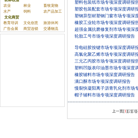
农林牧渔
塑料包装纸市场专项深度调研报
农业
林业
畜牧宠物
塑胶包装配套市场专项深度调研
水产
饲料
农产品加工
塑钢异型材塑钢门窗市场专项深
文化商贸
橡胶工业轮市场专项深度调研报
教育培训
文化创意
旅游休闲
广告会展
商贸连锁
交通物流
超强金属抗磨修复剂市场专项深
轮胎工号市场专项深度调研报告
导电硅胶按键市场专项深度调研
高氯化聚乙烯市场专项深度调研
三元乙丙胶市场专项深度调研报
塑料凹版表印油墨市场专项深度
橡胶辅料市场专项深度调研报告
满口酥市场专项深度调研报告
慢裂快凝阳离子沥青乳化剂市场
帽子辅料市场专项深度调研报告
上一页
[
1
][
2
][
3
][