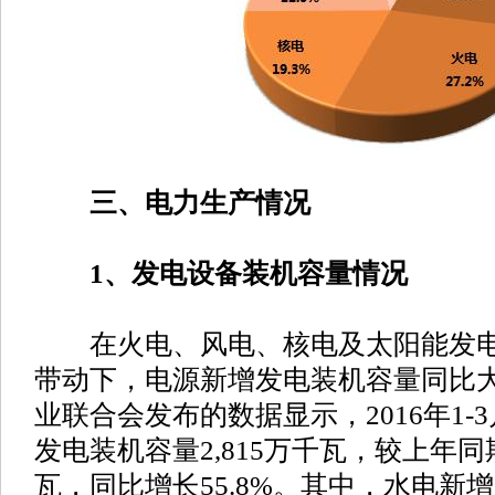
三、电力生产情况
1、发电设备装机容量情况
在火电、风电、核电及太阳能发电
带动下，电源新增发电装机容量同比
业联合会发布的数据显示，2016年1-
发电装机容量2,815万千瓦，较上年同期
瓦，同比增长55.8%。其中，水电新增