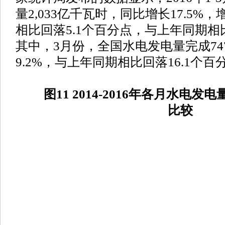
量2,033亿千瓦时，同比增长17.5%，增
相比回落5.1个百分点，与上年同期相
其中，3月份，全国水电发电量完成7
9.2%，与上年同期相比回落16.1个百
图11 2014-2016年各月水电发
比较