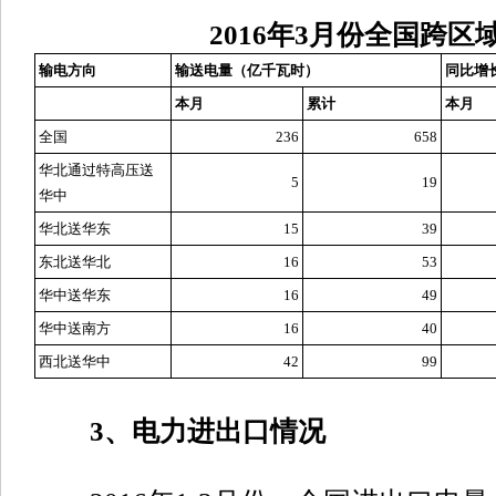
2016年3月份全国跨区
输电方向
输送电量（亿千瓦时）
同比增
本月
累计
本月
全国
236
658
华北通过特高压送
5
19
华中
华北送华东
15
39
东北送华北
16
53
华中送华东
16
49
华中送南方
16
40
西北送华中
42
99
3、电力进出口情况