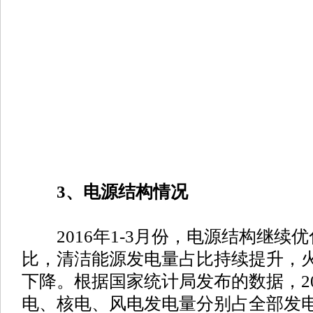
3、电源结构情况
2016年1-3月份，电源结构继续
比，清洁能源发电量占比持续提升，
下降。根据国家统计局发布的数据，201
电、核电、风电发电量分别占全部发电量