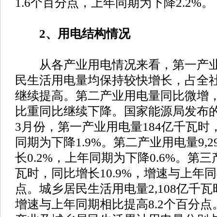
1.6个百分点，上年同期为下降2.2%。
2、用电结构情况
从各产业用电情况来看，第一产业
民生活用电量均保持较快增长，占全
继续提高。第二产业用电量同比微增
比重同比继续下降。国家能源局发布的数
3月份，第一产业用电量184亿千瓦时，
同期为下降1.9%。第二产业用电量9,
长0.2%，上年同期为下降0.6%。第三
瓦时，同比增长10.9%，增速与上年同
点。城乡居民生活用电量2,108亿千瓦
增速与上年同期相比提高8.2个百分