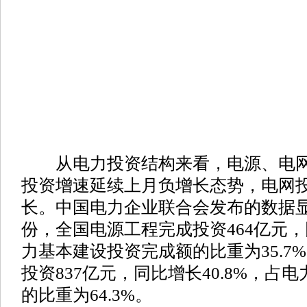
从电力投资结构来看，电源、电网
投资增速延续上月负增长态势，电网
长。中国电力企业联合会发布的数据显示，
份，全国电源工程完成投资464亿元，同
力基本建设投资完成额的比重为35.7
投资837亿元，同比增长40.8%，占
的比重为64.3%。