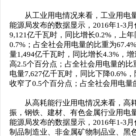
从工业用电情况来看，工业用电量
能源局发布的数据显示，2016年1-3
9,121亿千瓦时，同比增长0.2%，
0.7%；占全社会用电量的比重为67.
量1,494亿千瓦时，同比增长4.3%
高2.5个百分点；占全社会用电量的比重
电量7,627亿千瓦时，同比下降0.6
收窄了0.5个百分点；占全社会用电量的
从高耗能行业用电情况来看，高耗
振，钢铁、建材、有色金属行业用电
能源局发布的数据显示，2016年1-3
制品制造业、非金属矿物制品业、黑